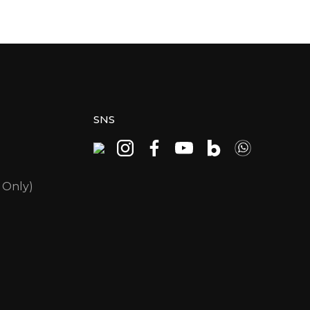
SNS
 Only)