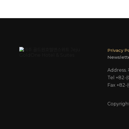
Privacy P
Newslett
Address
Tel +82-
Fax +82-
Copyrigh