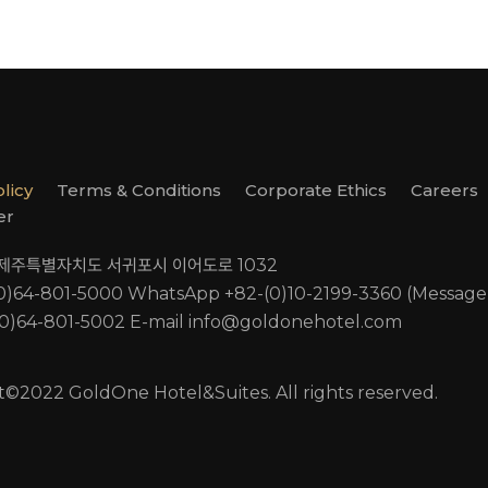
olicy
Terms & Conditions
Corporate Ethics
Careers
er
. 제주특별자치도 서귀포시 이어도로 1032
(0)64-801-5000
WhatsApp +82-(0)10-2199-3360 (Message
(0)64-801-5002
E-mail
info@goldonehotel.com
t©2022 GoldOne Hotel&Suites. All rights reserved.