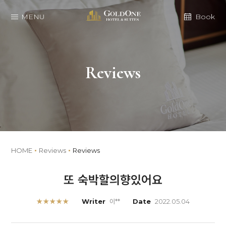
MENU
Book
Reviews
HOME
Reviews
Reviews
또 숙박할의향있어요
★★★★★
Writer
이**
Date
2022.05.04