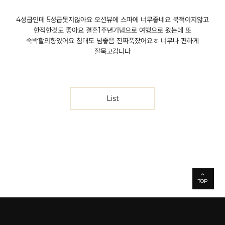
4성급인데 5성급못지않아요 오션뷰에 스파에 너무좋네요 북적이지않고
한적한것도 좋아요 결혼1주년기념으로 여행으로 왔는데 또
숙박할의향있어요 침대도 넘좋음 진짜푹잤어요ㅎ 너무나 편하게
잘묵고갑니다
List
TOP