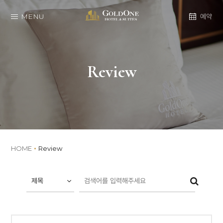
MENU
예약
Review
HOME
Review