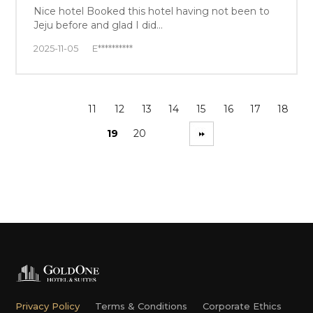
Nice hotel Booked this hotel having not been to
Jeju before and glad I did…
2025-11-05
E**********
11
12
13
14
15
16
17
18
19
20
Privacy Policy
Terms & Conditions
Corporate Ethics