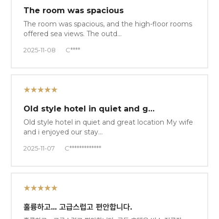
The room was spacious
The room was spacious, and the high-floor rooms
offered sea views. The outd…
2025-11-08
C****
★★★★★
Old style hotel in quiet and g…
Old style hotel in quiet and great location My wife
and i enjoyed our stay…
2025-11-07
C*************
★★★★★
훌륭하고... 고급스럽고 편안합니다.