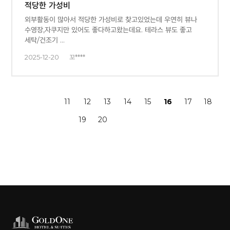
적당한 가성비
외부활동이 많아서 적당한 가성비로 찾고있었는데 우연히 뷰나
수영장,자쿠지만 있어도 좋다하고왔는데요. 테라스 뷰도 좋고
세탁/건조기 …
2025-12-20
꼬****
11
12
13
14
15
16
17
18
19
20