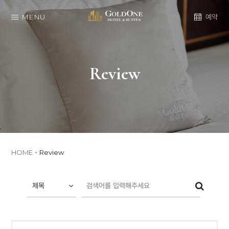
MENU
예약
Review
HOME
Review