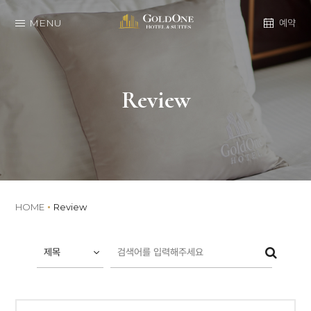
MENU
예약
Review
HOME
Review