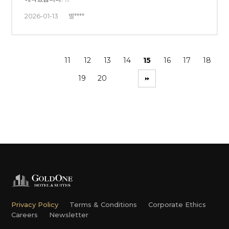
2026-01-13
별****
11
12
13
14
15
16
17
18
19
20
Privacy Policy
Terms & Conditions
Corporate Ethics
Careers
Newsletter