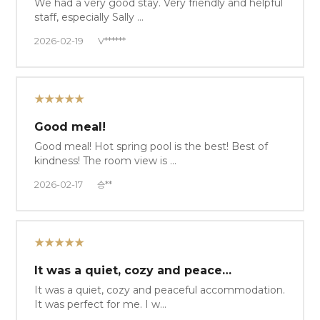
We had a very good stay. Very friendly and helpful
staff, especially Sally …
2026-02-19
V******
★★★★★
Good meal!
Good meal! Hot spring pool is the best! Best of
kindness! The room view is …
2026-02-17
승**
★★★★★
It was a quiet, cozy and peace…
It was a quiet, cozy and peaceful accommodation.
It was perfect for me. I w…