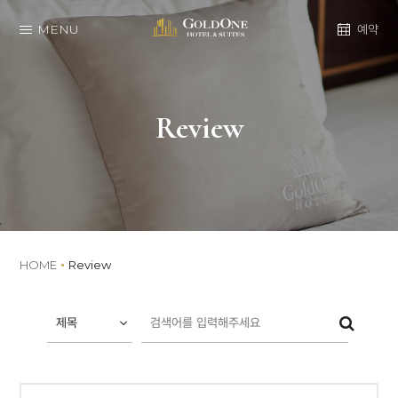
MENU
예약
Review
HOME
Review