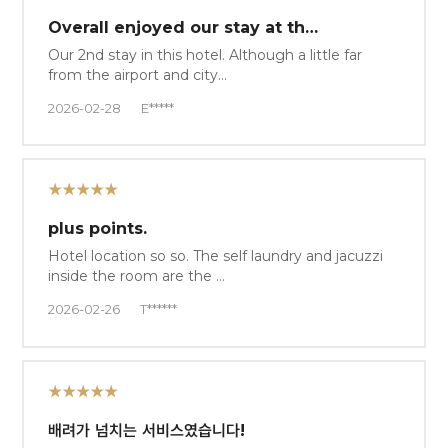
Overall enjoyed our stay at th…
Our 2nd stay in this hotel. Although a little far
from the airport and city…
2026-02-28
E*****
★★★★★
plus points.
Hotel location so so. The self laundry and jacuzzi
inside the room are the …
2026-02-26
T******
★★★★★
배려가 넘치는 서비스였습니다!