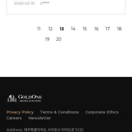
2026-02-15
s*****
11
12
13
14
15
16
17
18
19
20
Privacy Policy
Terms & Conditions
Corporate Ethics
Careers
Newsletter
Address. 제주특별자치도 서귀포시 이어도로 1032