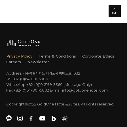
TOP
Privacy Policy
Terms & Conditions
Corporate Ethics
Careers
Newsletter
Address. 제주특별자치도 서귀포시 이어도로 1032
Tel +82-(0)64-801-5000
WhatsApp +82-(0)10-2199-3360 (Message Only)
Fax +82-(0)64-801-5002
E-mail
info@goldonehotel.com
Copyright©2022 GoldOne Hotel&Suites. All rights reserved.