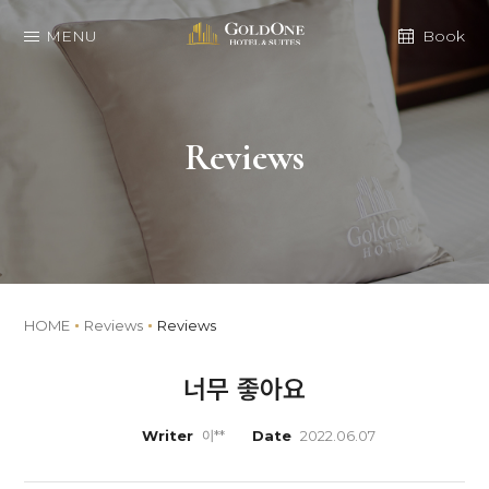
MENU
Book
Reviews
HOME
Reviews
Reviews
너무 좋아요
Writer
이**
Date
2022.06.07