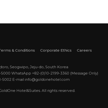
Terms & Conditions
Corporate Ethics
Careers
odoro, Seogwipo, Jeju-do, South Korea
1-5000
WhatsApp +82-(0)10-2199-3360 (Message Only)
1-5002
E-mail
info@goldonehotel.com
ldOne Hotel&Suites. All rights reserved.