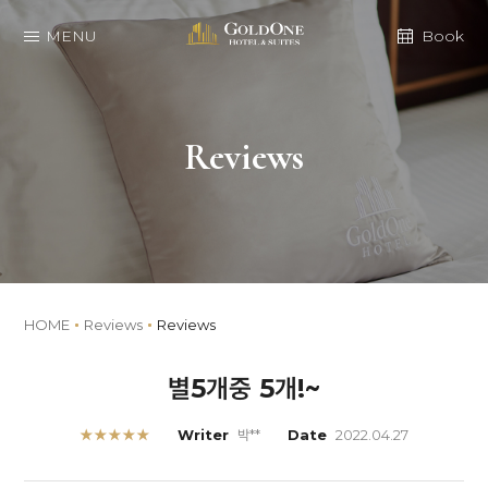
MENU
Book
Reviews
HOME
Reviews
Reviews
별5개중 5개!~
★★★★★
Writer
박**
Date
2022.04.27