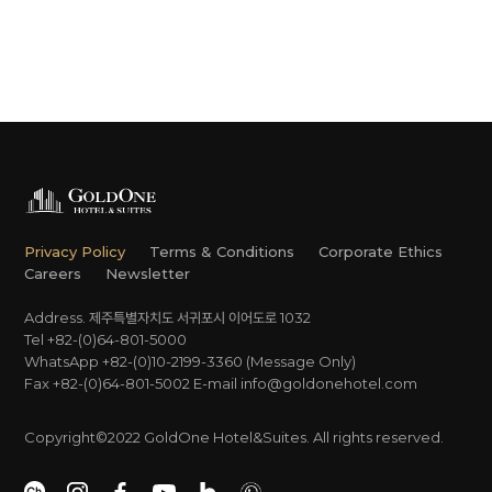
Privacy Policy
Terms & Conditions
Corporate Ethics
Careers
Newsletter
Address. 제주특별자치도 서귀포시 이어도로 1032
Tel +82-(0)64-801-5000
WhatsApp +82-(0)10-2199-3360 (Message Only)
Fax +82-(0)64-801-5002
E-mail
info@goldonehotel.com
Copyright©2022 GoldOne Hotel&Suites. All rights reserved.