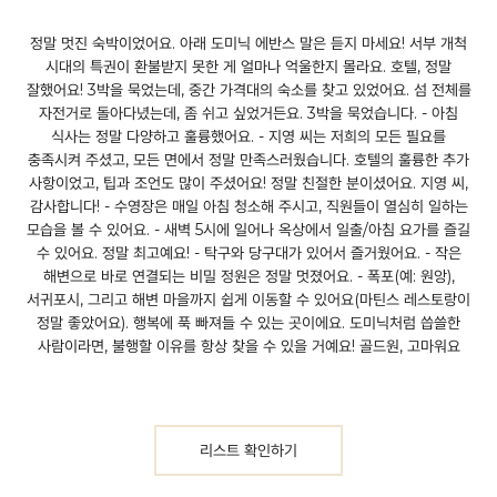
정말 멋진 숙박이었어요. 아래 도미닉 에반스 말은 듣지 마세요! 서부 개척
시대의 특권이 환불받지 못한 게 얼마나 억울한지 몰라요. 호텔, 정말
잘했어요!
3박을 묵었는데, 중간 가격대의 숙소를 찾고 있었어요. 섬 전체를
자전거로 돌아다녔는데, 좀 쉬고 싶었거든요. 3박을 묵었습니다.
- 아침
식사는 정말 다양하고 훌륭했어요.
- 지영 씨는 저희의 모든 필요를
충족시켜 주셨고, 모든 면에서 정말 만족스러웠습니다. 호텔의 훌륭한 추가
사항이었고, 팁과 조언도 많이 주셨어요! 정말 친절한 분이셨어요. 지영 씨,
감사합니다!
- 수영장은 매일 아침 청소해 주시고, 직원들이 열심히 일하는
모습을 볼 수 있어요.
- 새벽 5시에 일어나 옥상에서 일출/아침 요가를 즐길
수 있어요. 정말 최고예요!
- 탁구와 당구대가 있어서 즐거웠어요.
- 작은
해변으로 바로 연결되는 비밀 정원은 정말 멋졌어요.
- 폭포(예: 원앙),
서귀포시, 그리고 해변 마을까지 쉽게 이동할 수 있어요(마틴스 레스토랑이
정말 좋았어요).
행복에 푹 빠져들 수 있는 곳이에요. 도미닉처럼 씁쓸한
사람이라면, 불행할 이유를 항상 찾을 수 있을 거예요!
골드원, 고마워요
리스트 확인하기